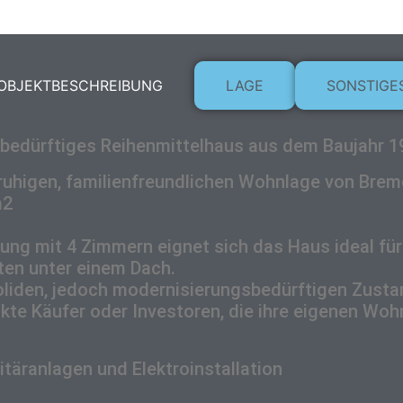
OBJEKTBESCHREIBUNG
LAGE
SONSTIGE
bedürftiges Reihenmittelhaus aus dem Baujahr 1
r ruhigen, familienfreundlichen Wohnlage von Bre
m2
g mit 4 Zimmern eignet sich das Haus ideal für e
en unter einem Dach.
soliden, jedoch modernisierungsbedürftigen Zusta
kte Käufer oder Investoren, die ihre eigenen Woh
itäranlagen und Elektroinstallation