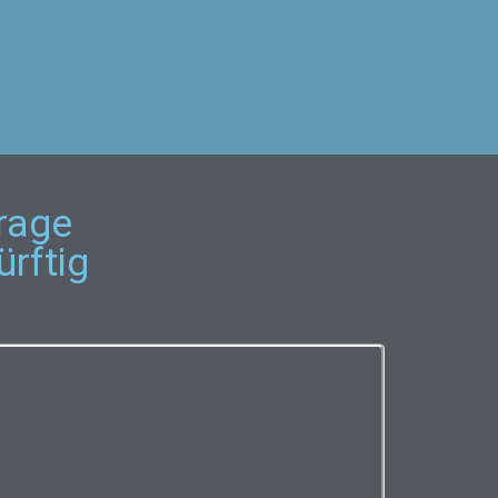
rage
rftig