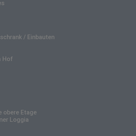
es
schrank / Einbauten
m Hof
e obere Etage
ner Loggia