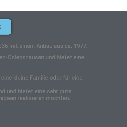
S
936 mit einem Anbau aus ca. 1977.
men-Oslebshausen und bietet eine
ine kleine Familie oder für eine
nd und bietet eine sehr gute
nideen realisieren möchten.