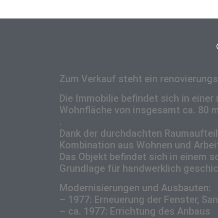
Zum Verkauf steht ein renovierungs
Die Immobilie befindet sich in eine
Wohnfläche von insgesamt ca. 80 
.
Dank der durchdachten Raumaufteilun
Kombination aus Wohnen und Arbeit
Das Objekt befindet sich in einem 
Grundlage für handwerklich geschic
Modernisierungen und Ausbauten:
– 1977: Erneuerung der Fenster, San
– ca. 1977: Errichtung des Anbaus