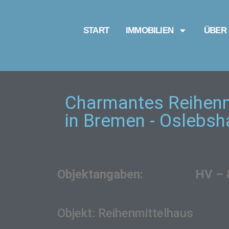
START
IMMOBILIEN
ÜBER
Charmantes Reihenm
in Bremen - Oslebsh
Objektangaben: HV – 
Objekt: Reihenmi