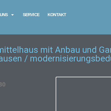
 UNS
SERVICE
KONTAKT
ittelhaus mit Anbau und Ga
ausen / modernisierungsbedü
80
ttelhaus