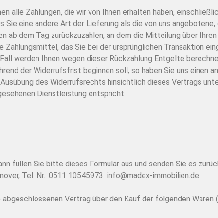
en alle Zahlungen, die wir von Ihnen erhalten haben, einschließl
ss Sie eine andere Art der Lieferung als die von uns angebotene,
en ab dem Tag zurückzuzahlen, an dem die Mitteilung über Ihren
e Zahlungsmittel, das Sie bei der ursprünglichen Transaktion ein
m Fall werden Ihnen wegen dieser Rückzahlung Entgelte berechne
hrend der Widerrufsfrist beginnen soll, so haben Sie uns einen 
 Ausübung des Widerrufsrechts hinsichtlich dieses Vertrags unte
esehenen Dienstleistung entspricht.
nn füllen Sie bitte dieses Formular aus und senden Sie es zurüc
over, Tel. Nr.: 0511 10545973 info@madex-immobilien.de
 (*) abgeschlossenen Vertrag über den Kauf der folgenden Waren (